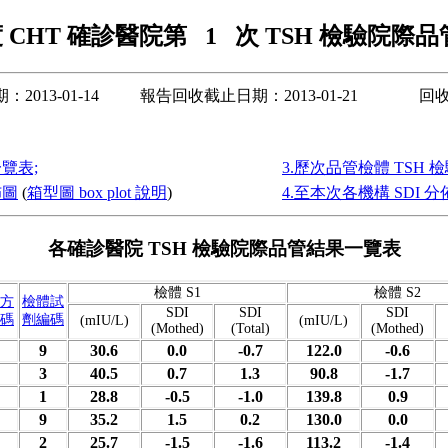
年度 CHT 確診醫院第 1 次 TSH 檢驗院際
期：
2013-01-14
報告回收截止日期：2013-01-21
回
覽表;
3.歷次品管檢體 TSH 
佈圖
(
箱型圖 box plot 說明
)
4.至本次各機構 SDI 
各確診醫院 TSH 檢驗院際品管結果一覽表
檢體 S1
檢體 S2
方
檢體試
SDI
SDI
SDI
碼
劑編碼
(mIU/L)
(mIU/L)
(Mothed)
(Total)
(Mothed)
9
30.6
0.0
-0.7
122.0
-0.6
3
40.5
0.7
1.3
90.8
-1.7
1
28.8
-0.5
-1.0
139.8
0.9
9
35.2
1.5
0.2
130.0
0.0
2
25.7
-1.5
-1.6
113.2
-1.4