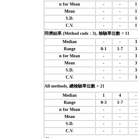
n for Mean
-
-
1
Mean
-
-
1
S.D.
-
-
1
C.V.
-
-
1
同儕結果 (Method code : 3), 檢驗單位數 = 11
Median
-
-
3
Range
0-1
1-7
3
n for Mean
-
-
3
Mean
-
-
3
S.D.
-
-
3
C.V.
-
-
3
All methods, 總檢驗單位數 = 21
Median
1
4
-
Range
0-3
1-7
-
n for Mean
-
-
-
Mean
-
-
-
S.D.
-
-
-
C.V.
-
-
-