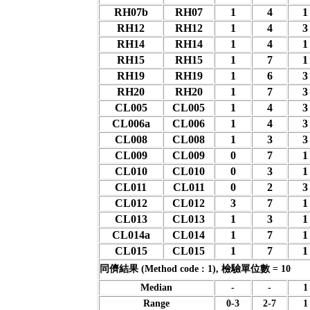
RH07b
RH07
1
4
1
RH12
RH12
1
4
3
RH14
RH14
1
4
1
RH15
RH15
1
7
1
RH19
RH19
1
6
3
RH20
RH20
1
7
3
CL005
CL005
1
4
3
CL006a
CL006
1
4
3
CL008
CL008
1
3
3
CL009
CL009
0
7
1
CL010
CL010
0
3
1
CL011
CL011
0
2
3
CL012
CL012
3
7
1
CL013
CL013
1
3
1
CL014a
CL014
1
7
1
CL015
CL015
1
7
1
同儕結果 (Method code : 1), 檢驗單位數 = 10
Median
-
-
1
Range
0-3
2-7
1