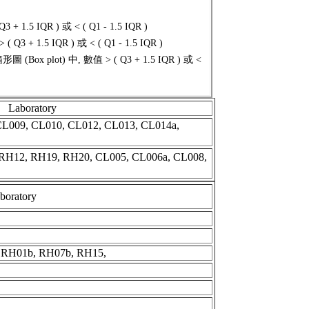
.5 IQR ) 或 < ( Q1 - 1.5 IQR )
 + 1.5 IQR ) 或 < ( Q1 - 1.5 IQR )
(Box plot) 中, 數值 > ( Q3 + 1.5 IQR ) 或 <
Laboratory
L009, CL010, CL012, CL013, CL014a,
RH12, RH19, RH20, CL005, CL006a, CL008,
boratory
 RH01b, RH07b, RH15,