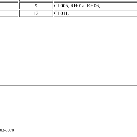
9
CL005, RH01a, RH06,
13
CL011,
703-6070