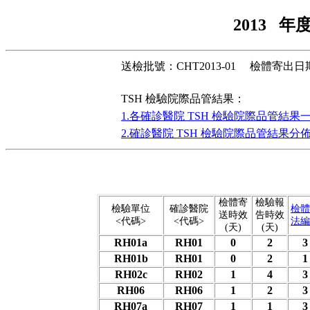
2013 
送檢批號：
CHT2013-01
檢體寄出日
TSH 檢驗院際品管結果：
1.各確診醫院 TSH 檢驗院際品管結果一
2.確診醫院 TSH 檢驗院際品管結果分
檢體寄
檢驗報
檢驗單位
確診醫院
檢體
送時效
告時效
<代碼>
<代碼>
法編
(天)
(天)
RH01a
RH01
0
2
3
RH01b
RH01
0
2
1
RH02c
RH02
1
4
3
RH06
RH06
1
2
3
RH07a
RH07
1
1
3