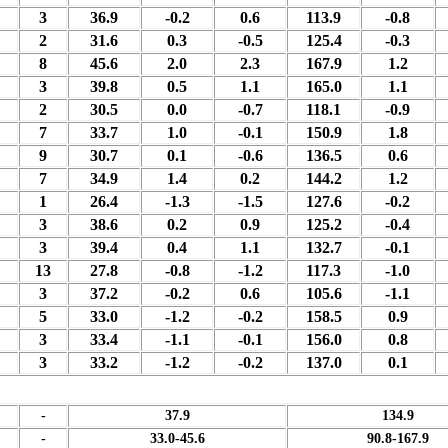
3
36.9
-0.2
0.6
113.9
-0.8
2
31.6
0.3
-0.5
125.4
-0.3
8
45.6
2.0
2.3
167.9
1.2
3
39.8
0.5
1.1
165.0
1.1
2
30.5
0.0
-0.7
118.1
-0.9
7
33.7
1.0
-0.1
150.9
1.8
9
30.7
0.1
-0.6
136.5
0.6
7
34.9
1.4
0.2
144.2
1.2
1
26.4
-1.3
-1.5
127.6
-0.2
3
38.6
0.2
0.9
125.2
-0.4
3
39.4
0.4
1.1
132.7
-0.1
13
27.8
-0.8
-1.2
117.3
-1.0
3
37.2
-0.2
0.6
105.6
-1.1
5
33.0
-1.2
-0.2
158.5
0.9
3
33.4
-1.1
-0.1
156.0
0.8
3
33.2
-1.2
-0.2
137.0
0.1
-
37.9
134.9
-
33.0-45.6
90.8-167.9