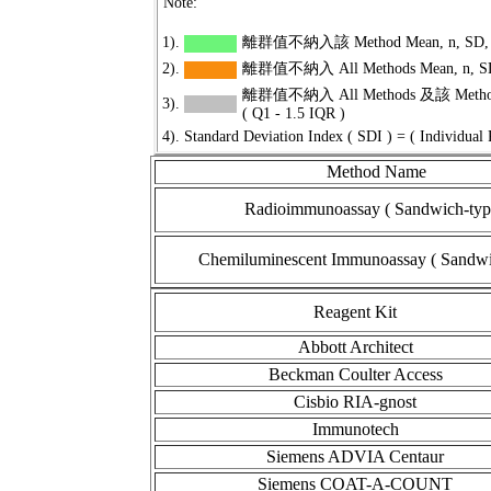
Note:
1).
離群值不納入該 Method Mean, n, SD, CV
2).
離群值不納入 All Methods Mean, n, SD,
離群值不納入 All Methods 及該 Method 
3).
( Q1 - 1.5 IQR )
4).
Standard Deviation Index ( SDI ) = ( Individual 
Method Name
Radioimmunoassay ( Sandwich-typ
Chemiluminescent Immunoassay ( Sandwi
Reagent Kit
Abbott Architect
Beckman Coulter Access
Cisbio RIA-gnost
Immunotech
Siemens ADVIA Centaur
Siemens COAT-A-COUNT